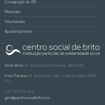
Consignação do IRS
Mecenato
Voluntariado
Apadrinhamento
Sede Brito:
R. das Escolas Primárias, 4805-020
Polo Paraíso:
R. do Paraíso, São Jorge de Selho, 4835-
612
TLF: 253 572 414
geral@centrosocialbrito.com