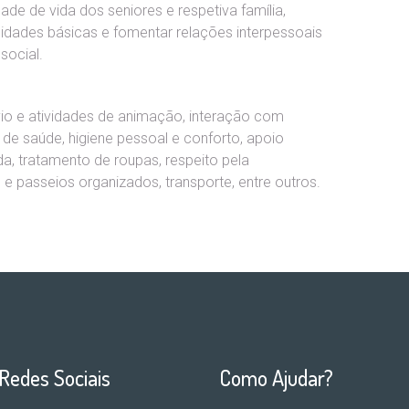
dade de vida dos seniores e respetiva família,
idades básicas e fomentar relações interpessoais
social.
io e atividades de animação, interação com
de saúde, higiene pessoal e conforto, apoio
a, tratamento de roupas, respeito pela
as e passeios organizados, transporte, entre outros.
Redes Sociais
Como Ajudar?