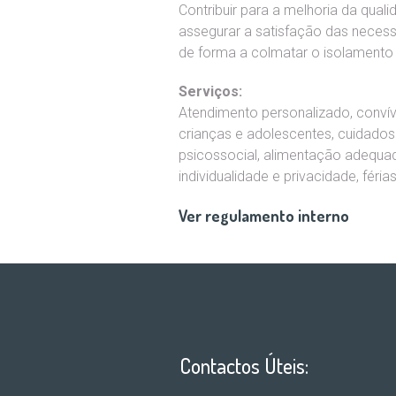
Contribuir para a melhoria da quali
assegurar a satisfação das necess
de forma a colmatar o isolamento 
Serviços:
Atendimento personalizado, convív
crianças e adolescentes, cuidados 
psicossocial, alimentação adequad
individualidade e privacidade, féri
Ver regulamento interno
Contactos Úteis: