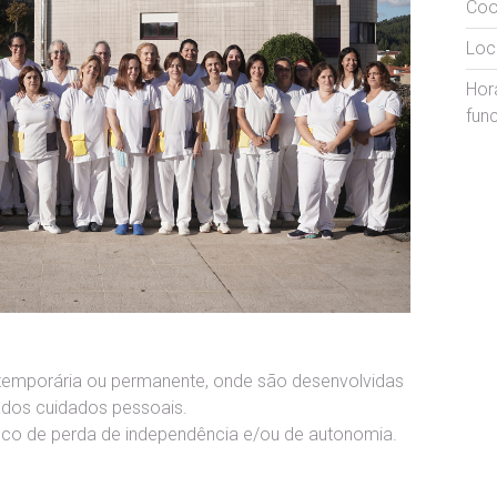
Coo
Loca
Hor
fun
o temporária ou permanente, onde são desenvolvidas
tados cuidados pessoais.
isco de perda de independência e/ou de autonomia.