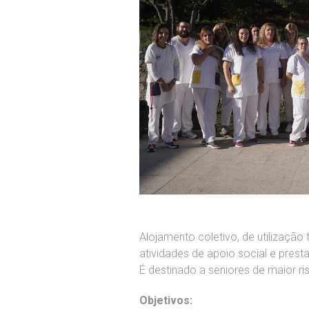
Alojamento coletivo, de utilizaçã
atividades de apoio social e pres
É destinado a seniores de maior r
Objetivos: