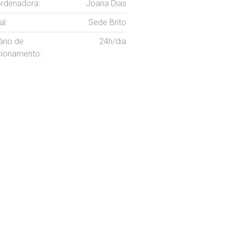
rdenadora:
Joana Dias
l:
Sede Brito
ário de
24h/dia
cionamento: