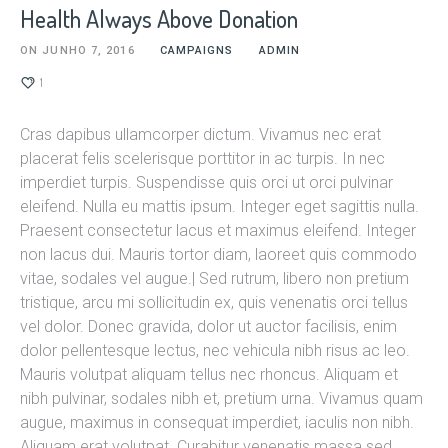
Health Always Above Donation
ON
JUNHO 7, 2016
CAMPAIGNS
ADMIN
1
Cras dapibus ullamcorper dictum. Vivamus nec erat
placerat felis scelerisque porttitor in ac turpis. In nec
imperdiet turpis. Suspendisse quis orci ut orci pulvinar
eleifend. Nulla eu mattis ipsum. Integer eget sagittis nulla.
Praesent consectetur lacus et maximus eleifend. Integer
non lacus dui. Mauris tortor diam, laoreet quis commodo
vitae, sodales vel augue.| Sed rutrum, libero non pretium
tristique, arcu mi sollicitudin ex, quis venenatis orci tellus
vel dolor. Donec gravida, dolor ut auctor facilisis, enim
dolor pellentesque lectus, nec vehicula nibh risus ac leo.
Mauris volutpat aliquam tellus nec rhoncus. Aliquam et
nibh pulvinar, sodales nibh et, pretium urna. Vivamus quam
augue, maximus in consequat imperdiet, iaculis non nibh.
Aliquam erat volutpat. Curabitur venenatis massa sed